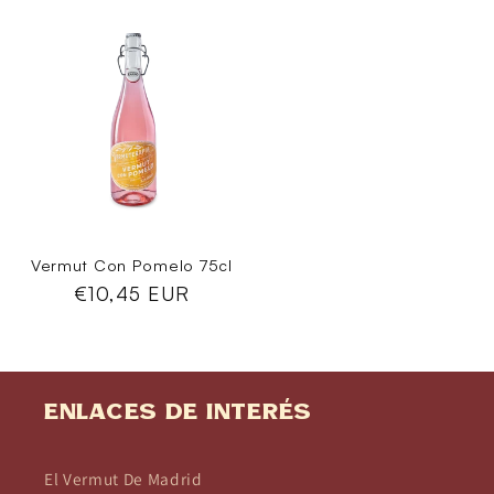
habitual
habitual
Vermut Con Pomelo 75cl
Precio
€10,45 EUR
habitual
Enlaces de interés
El Vermut De Madrid