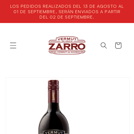
Ir
LOS PEDIDOS REALIZADOS DEL 13 DE AGOSTO AL
directamente
01 DE SEPTIEMBRE, SERÁN ENVIADOS A PARTIR
al contenido
DEL 02 DE SEPTIEMBRE.
Carrito
Ir
directamente
a la
información
del producto