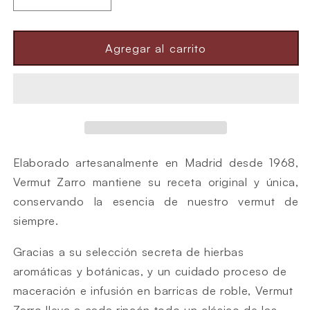
Reducir
Aumentar
cantidad
cantidad
para
para
Agregar al carrito
Vermut
Vermut
para
para
dos
dos
Elaborado artesanalmente en Madrid desde 1968,
Vermut Zarro mantiene su receta original y única,
conservando la esencia de nuestro vermut de
siempre.
Gracias a su selección secreta de hierbas
aromáticas y botánicas, y un cuidado proceso de
maceración e infusión en barricas de roble, Vermut
Zarro lleva a cada rincón todo un clásico de las